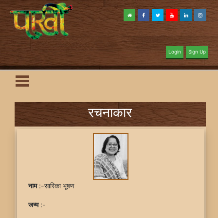
Login
Sign Up
रचनाकार
नाम
:-सारिका भूषण
जन्म
:-