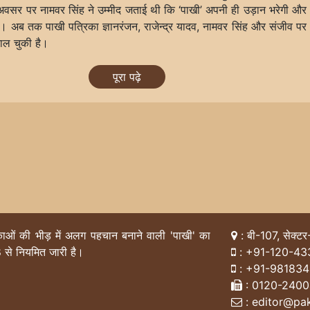
 अवसर पर नामवर सिंह ने उम्मीद जताई थी कि ‘पाखी’ अपनी ही उड़ान भरेगी और
ै। अब तक पाखी पत्रिका ज्ञानरंजन, राजेन्द्र यादव, नामवर सिंह और संजीव पर
काल चुकी है।
पूरा पढ़े
िकाओं की भीड़ में अलग पहचान बनाने वाली 'पाखी' का
: बी-107, सेक्टर
 से नियमित जारी है।
:
+91-120-43
:
+91-98183
: 0120-240
: editor@pak