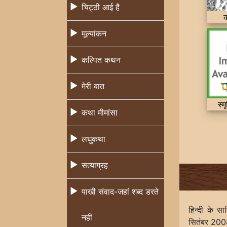
चिट्ठी आई है
मूल्यांकन
कल्पित कथन
मेरी बात
स्म
कथा मीमांसा
लघुकथा
सत्याग्रह
पाखी संवाद-जहां शब्द डरते
हिन्दी के स
नहीं
सितंबर 2008 