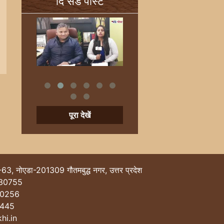
दि संडे पोस्ट
पूरा देखें
-63, नोएडा-201309 गौतमबुद्ध नगर, उत्तर प्रदेश
30755
40256
0445
hi.in