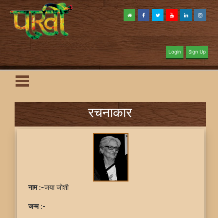
Login
Sign Up
रचनाकार
नाम
:-जया जोशी
जन्म
:-