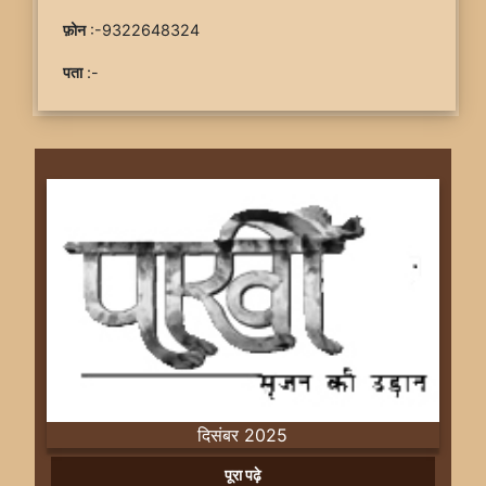
फ़ोन
:-9322648324
पता
:-
दिसंबर 2025
Previous
Next
पूरा पढ़े