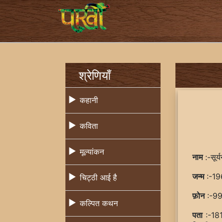
श्रेणियाँ
कहानी
कविता
मूल्यांकन
नाम
:-सूर्
जन्म
:-19
चिट्ठी आई है
फ़ोन
:-9
कल्पित कथन
पता
:-181