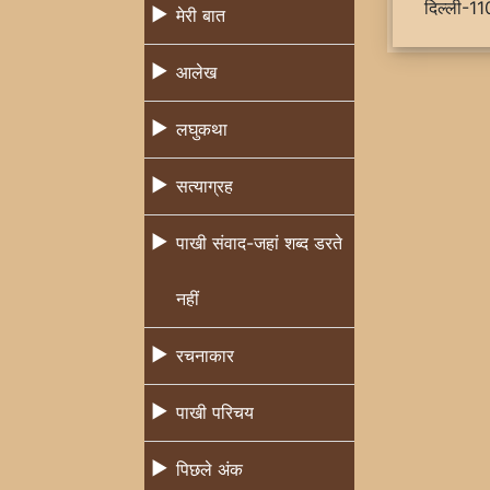
दिल्ली-
मेरी बात
आलेख
लघुकथा
सत्याग्रह
पाखी संवाद-जहां शब्द डरते
नहीं
रचनाकार
पाखी परिचय
पिछले अंक