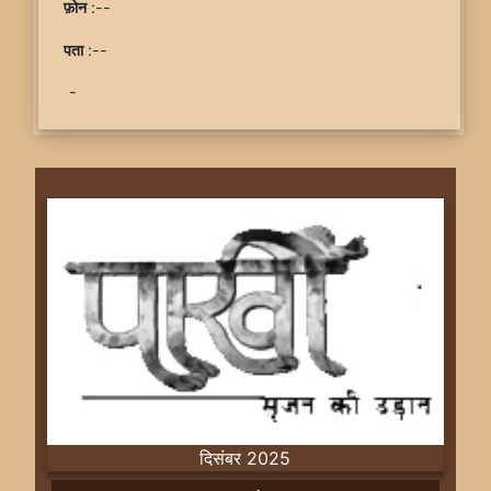
फ़ोन
:--
पता
:--
-
दिसंबर 2025
Previous
Next