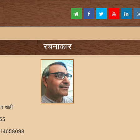
रचनाकार
ोद शाही
55
814658098