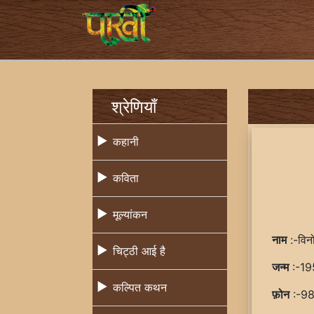
श्रेणियाँ
कहानी
कविता
मूल्यांकन
नाम
:-विन
चिट्ठी आई है
जन्म
:-19
कल्पित कथन
फ़ोन
:-9