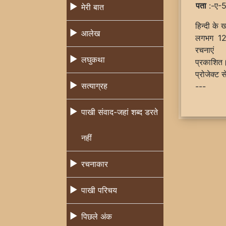
पता
:-ए-5
मेरी बात
हिन्दी के
आलेख
लगभग 12 
रचनाएं
लघुकथा
प्रकाशित।
प्रोजेक्ट 
सत्याग्रह
---
पाखी संवाद-जहां शब्द डरते
नहीं
रचनाकार
पाखी परिचय
पिछले अंक