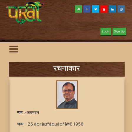
Login
Sign Up
रचनाकार
नाम
:-जयनंदन
जन्म
:-26 à¤«à¤°à¤µà¤°à¥€ 1956