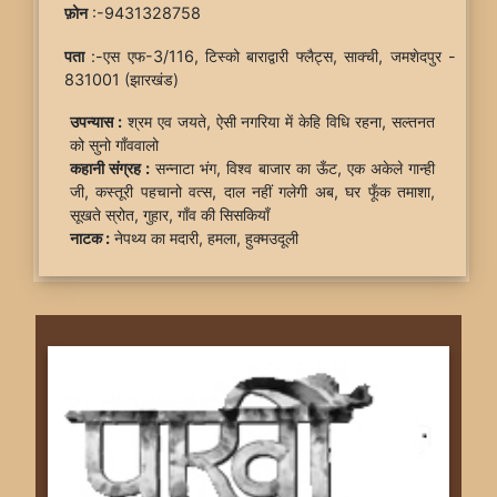
फ़ोन
:-9431328758
पता
:-एस एफ-3/116, टिस्को बाराद्वारी फ्लैट्स, साक्ची, जमशेदपुर -
831001 (झारखंड)
उपन्यास :
श्रम एव जयते, ऐसी नगरिया में केहि विधि रहना, सल्तनत
को सुनो गाँववालो
कहानी संग्रह :
सन्नाटा भंग, विश्व बाजार का ऊँट, एक अकेले गान्ही
जी, कस्तूरी पहचानो वत्स, दाल नहीं गलेगी अब, घर फूँक तमाशा,
सूखते स्रोत, गुहार, गाँव की सिसकियाँ
नाटक :
नेपथ्य का मदारी, हमला, हुक्मउदूली