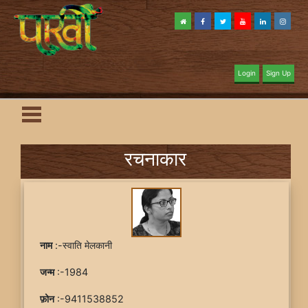
Login
Sign Up
रचनाकार
नाम
:-स्वाति मेलकानी
जन्म
:-1984
फ़ोन
:-9411538852