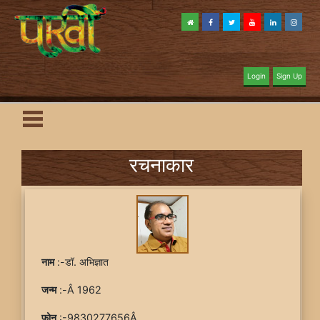
Login
Sign Up
रचनाकार
नाम
:-डॉ. अभिज्ञात
जन्म
:-Â 1962
फ़ोन
:-9830277656Â