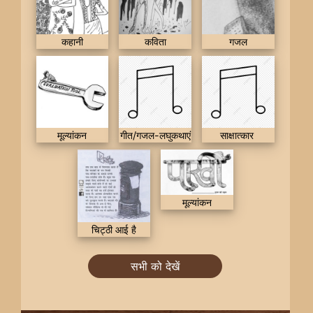
कहानी
कविता
गजल
मूल्यांकन
गीत/गजल-लघुकथाएं
साक्षात्कार
मूल्यांकन
चिट्ठी आई है
सभी को देखें