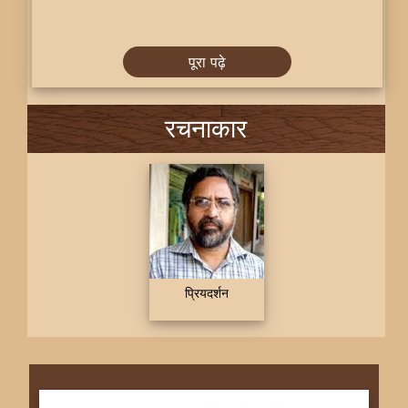
पूरा पढ़े
रचनाकार
प्रियदर्शन