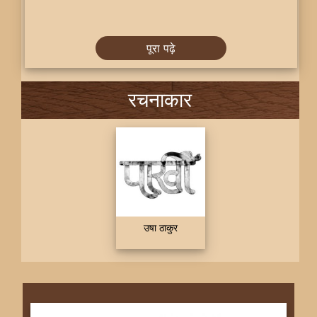
पूरा पढ़े
रचनाकार
उषा ठाकुर