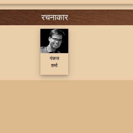
रचनाकार
पंकज
शर्मा