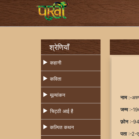
श्रेणियाँ
कहानी
कविता
मूल्यांकन
नाम
:-अरु
जन्म
:-19
चिट्ठी आई है
फ़ोन
:-9
कल्पित कथन
पता
:-2-ए