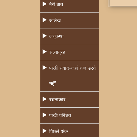
मेरी बात
आलेख
लघुकथा
सत्याग्रह
पाखी संवाद-जहां शब्द डरते
नहीं
रचनाकार
पाखी परिचय
पिछले अंक