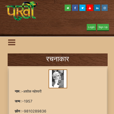
Login
Sign Up
रचनाकार
नाम
:-अशोक महेश्वरी
जन्म
:-1957
फ़ोन
:-9810289836