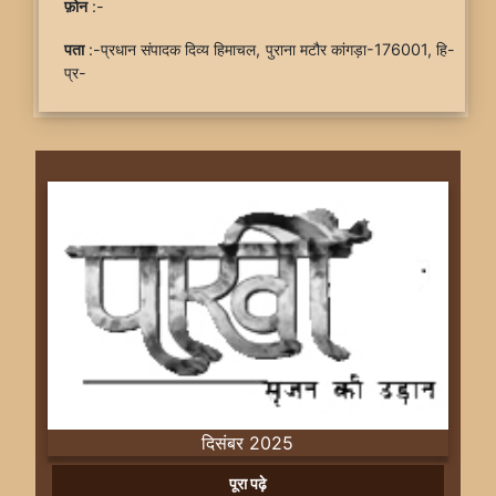
फ़ोन
:-
पता
:-प्रधान संपादक दिव्य हिमाचल, पुराना मटौर कांगड़ा-176001, हि-
प्र-
दिसंबर 2025
Previous
Next
पूरा पढ़े