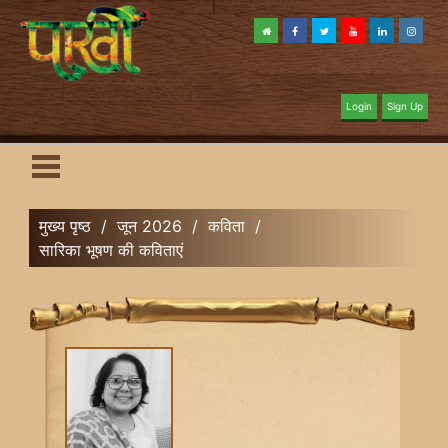
Login
Sign Up
मुख्य पृष्ठ
/
जून 2026
/
कविता
/
सारिका भूषण की कविताएं